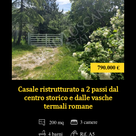
790.000 €
Casale ristrutturato a 2 passi dal
centro storico e dalle vasche
termali romane
3 camere
200 mq
4 bagni
Rif. A5