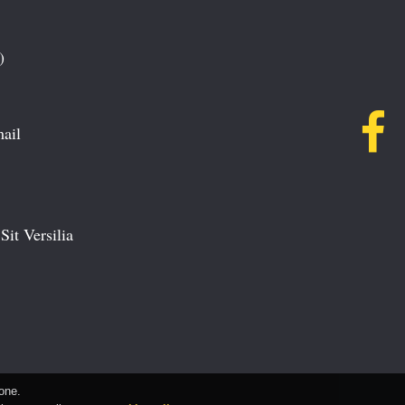
)
mail
Sit Versilia
ione.