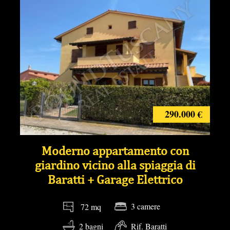
290.000 €
Moderno appartamento con
giardino vicino alla spiaggia di
Baratti + Garage Elettrico
3 camere
72 mq
2 bagni
Rif. Baratti