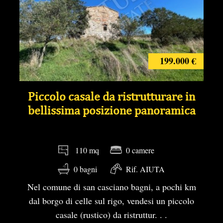
199.000 €
Piccolo casale da ristrutturare in
bellissima posizione panoramica
0 camere
110 mq
0 bagni
Rif. AIUTA
Nel comune di san casciano bagni, a pochi km
dal borgo di celle sul rigo, vendesi un piccolo
casale (rustico) da ristruttur. . .