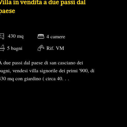
Villa in vendita a due passi dal
paese
430 mq
4 camere
5 bagni
Rif. VM
A due passi dal paese di san casciano dei
bagni, vendesi villa signorile dei primi '900, di
430 mq con giardino ( circa 40. . .